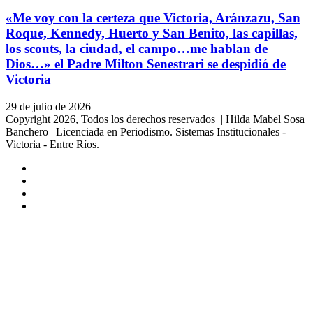
«Me voy con la certeza que Victoria, Aránzazu, San
Roque, Kennedy, Huerto y San Benito, las capillas,
los scouts, la ciudad, el campo…me hablan de
Dios…» el Padre Milton Senestrari se despidió de
Victoria
29 de julio de 2026
Copyright 2026, Todos los derechos reservados | Hilda Mabel Sosa
Banchero | Licenciada en Periodismo. Sistemas Institucionales -
Victoria - Entre Ríos. ||
Facebook
YouTube
Instagram
X
Facebook
Twitter
WhatsApp
Telegram
Viber
Botón
volver
arriba