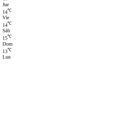
Jue
℃
14
Vie
℃
14
Sáb
℃
15
Dom
℃
13
Lun