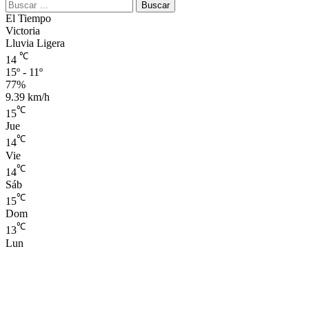
Buscar:
El Tiempo
Victoria
Lluvia Ligera
℃
14
15º - 11º
77%
9.39 km/h
℃
15
Jue
℃
14
Vie
℃
14
Sáb
℃
15
Dom
℃
13
Lun