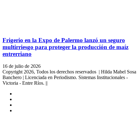
Frigerio en la Expo de Palermo lanzó un seguro
multirriesgo para proteger la producción de maíz
entrerriano
16 de julio de 2026
Copyright 2026, Todos los derechos reservados | Hilda Mabel Sosa
Banchero | Licenciada en Periodismo. Sistemas Institucionales -
Victoria - Entre Ríos. ||
Facebook
YouTube
Instagram
X
Facebook
Twitter
WhatsApp
Telegram
Viber
Botón
volver
arriba