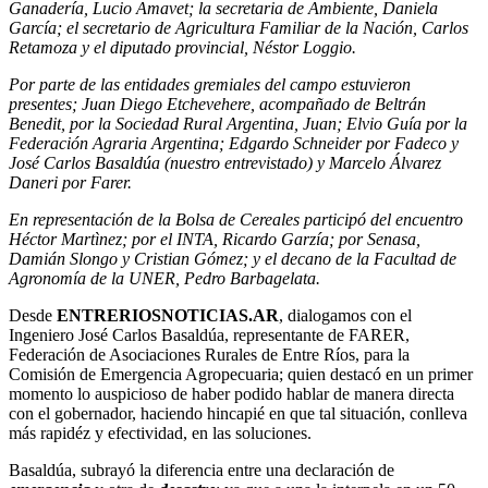
Ganadería, Lucio Amavet; la secretaria de Ambiente, Daniela
García; el secretario de Agricultura Familiar de la Nación, Carlos
Retamoza y el diputado provincial, Néstor Loggio.
Por parte de las entidades gremiales del campo estuvieron
presentes; Juan Diego Etchevehere, acompañado de Beltrán
Benedit, por la Sociedad Rural Argentina, Juan; Elvio Guía por la
Federación Agraria Argentina; Edgardo Schneider por Fadeco y
José Carlos Basaldúa (nuestro entrevistado) y Marcelo Álvarez
Daneri por Farer.
En representación de la Bolsa de Cereales participó del encuentro
Héctor Martìnez; por el INTA, Ricardo Garzía; por Senasa,
Damián Slongo y Cristian Gómez; y el decano de la Facultad de
Agronomía de la UNER, Pedro Barbagelata.
Desde
ENTRERIOSNOTICIAS.AR
, dialogamos con el
Ingeniero José Carlos Basaldúa, representante de FARER,
Federación de Asociaciones Rurales de Entre Ríos, para la
Comisión de Emergencia Agropecuaria; quien destacó en un primer
momento lo auspicioso de haber podido hablar de manera directa
con el gobernador, haciendo hincapié en que tal situación, conlleva
más rapidéz y efectividad, en las soluciones.
Basaldúa, subrayó la diferencia entre una declaración de