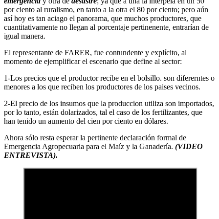
emergencia
y otra de
desastre
; ya que a una la interpela en un 50
por ciento al ruralismo, en tanto a la otra el 80 por ciento; pero aún
así hoy es tan aciago el panorama, que muchos productores, que
cuantitativamente no llegan al porcentaje pertinenente, entrarían de
igual manera.
El representante de FARER, fue contundente y explícito, al
momento de ejemplificar el escenario que define al sector:
1-Los precios que el productor recibe en el bolsillo. son difererntes o
menores a los que reciben los productores de los paises vecinos.
2-El precio de los insumos que la produccion utiliza son importados,
por lo tanto, están dolarizados, tal el caso de los fertilizantes, que
han tenido un aumento del cien por ciento en dólares.
Ahora sólo resta esperar la pertinente declaración formal de
Emergencia Agropecuaria para el Maíz y la Ganadería.
(VIDEO
ENTREVISTA).