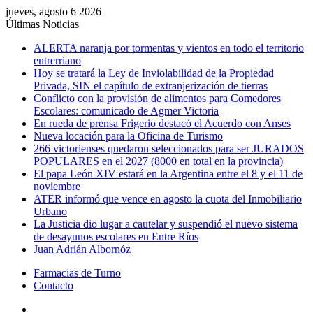
jueves, agosto 6 2026
Últimas Noticias
ALERTA naranja por tormentas y vientos en todo el territorio
entrerriano
Hoy se tratará la Ley de Inviolabilidad de la Propiedad
Privada, SIN el capítulo de extranjerización de tierras
Conflicto con la provisión de alimentos para Comedores
Escolares: comunicado de Agmer Victoria
En rueda de prensa Frigerio destacó el Acuerdo con Anses
Nueva locación para la Oficina de Turismo
266 victorienses quedaron seleccionados para ser JURADOS
POPULARES en el 2027 (8000 en total en la provincia)
El papa León XIV estará en la Argentina entre el 8 y el 11 de
noviembre
ATER informó que vence en agosto la cuota del Inmobiliario
Urbano
La Justicia dio lugar a cautelar y suspendió el nuevo sistema
de desayunos escolares en Entre Ríos
Juan Adrián Albornóz
Farmacias de Turno
Contacto
Menú