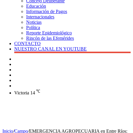
Concejo Deliberante
Educación
Información de Pagos
Internacionales
Noticias
Política
Reporte Epidemiológico
Rincón de las Efemérides
CONTACTO
NUESTRO CANAL EN YOUTUBE
Buscar
Barra
lateral
X
Instagram
YouTube
Facebook
℃
Victoria
14
Inicio
/
Campo
/
EMERGENCIA AGROPECUARIA en Entre Ríos: