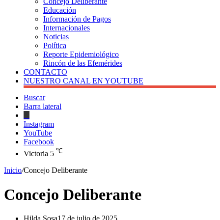
Concejo Deliberante
Educación
Información de Pagos
Internacionales
Noticias
Política
Reporte Epidemiológico
Rincón de las Efemérides
CONTACTO
NUESTRO CANAL EN YOUTUBE
Buscar
Barra lateral
X
Instagram
YouTube
Facebook
℃
Victoria
5
Inicio
/
Concejo Deliberante
Concejo Deliberante
Hilda Sosa
17 de julio de 2025