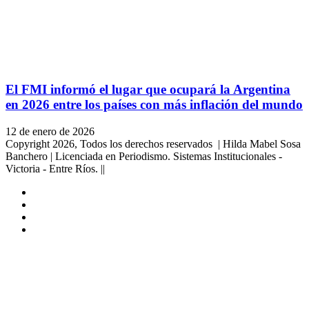
El FMI informó el lugar que ocupará la Argentina
en 2026 entre los países con más inflación del mundo
12 de enero de 2026
Copyright 2026, Todos los derechos reservados | Hilda Mabel Sosa
Banchero | Licenciada en Periodismo. Sistemas Institucionales -
Victoria - Entre Ríos. ||
Facebook
YouTube
Instagram
X
Facebook
Twitter
WhatsApp
Telegram
Viber
Botón
volver
arriba