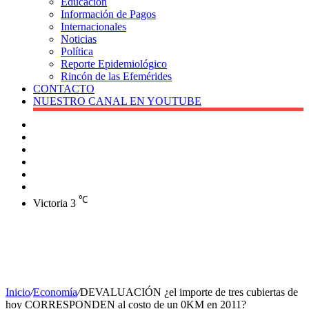
Educación
Información de Pagos
Internacionales
Noticias
Política
Reporte Epidemiológico
Rincón de las Efemérides
CONTACTO
NUESTRO CANAL EN YOUTUBE
Buscar
Barra
lateral
X
Instagram
YouTube
Facebook
℃
Victoria
3
Inicio
/
Economía
/
DEVALUACIÓN ¿el importe de tres cubiertas de
hoy CORRESPONDEN al costo de un 0KM en 2011?