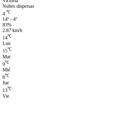
Victoria
Nubes dispersas
℃
4
14º - 4º
83%
2.87 km/h
℃
14
Lun
℃
15
Mar
℃
9
Mié
℃
8
Jue
℃
13
Vie