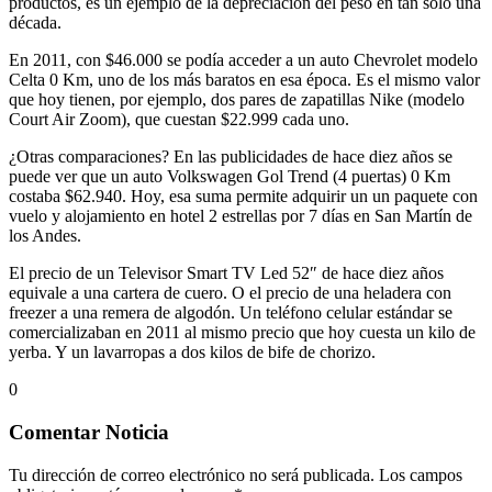
productos, es un ejemplo de la depreciación del peso en tan solo una
década.
En 2011, con $46.000 se podía acceder a un auto Chevrolet modelo
Celta 0 Km, uno de los más baratos en esa época. Es el mismo valor
que hoy tienen, por ejemplo, dos pares de zapatillas Nike (modelo
Court Air Zoom), que cuestan $22.999 cada uno.
¿Otras comparaciones? En las publicidades de hace diez años se
puede ver que un auto Volkswagen Gol Trend (4 puertas) 0 Km
costaba $62.940. Hoy, esa suma permite adquirir un un paquete con
vuelo y alojamiento en hotel 2 estrellas por 7 días en San Martín de
los Andes.
El precio de un Televisor Smart TV Led 52″ de hace diez años
equivale a una cartera de cuero. O el precio de una heladera con
freezer a una remera de algodón. Un teléfono celular estándar se
comercializaban en 2011 al mismo precio que hoy cuesta un kilo de
yerba. Y un lavarropas a dos kilos de bife de chorizo.
0
Comentar Noticia
Tu dirección de correo electrónico no será publicada.
Los campos