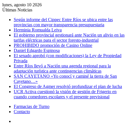
lunes, agosto 10 2026
Últimas Noticias
Según informe del Cippec Entre Ríos se ubica entre las
provincias con mayor transparencia presupuestaria
Herminia Romualda Leiva
El gobierno provincial gestionará ante Nación un alivio en las
tarifas eléctricas para el sector foresto-industrial
PROHIBIDO promoción de Casino Online
Daniel Edgardo Espinosa
El senado aprobó (con modificaciones) la Ley de Propiedad
Privada
Entre Ríos llevó a Nación una agenda regional para la
adaptación turística ante contingencias climáticas
SAN CAYETANO «Yo conocí y caminé la tierra de San
Cayetano…»
El Congreso de Agmer resolvió profundizar el plan de lucha
UCR Activa cuestionó la visión de gestión de Frigerio en
cuando comedores escolares y el presente previsional
Farmacias de Turno
Contacto
Menú