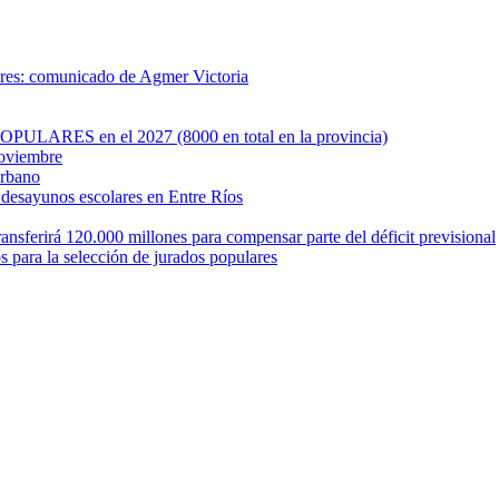
ares: comunicado de Agmer Victoria
OPULARES en el 2027 (8000 en total en la provincia)
noviembre
Urbano
e desayunos escolares en Entre Ríos
nsferirá 120.000 millones para compensar parte del déficit previsional
 para la selección de jurados populares