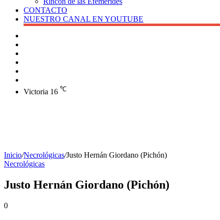
Rincón de las Efemérides
CONTACTO
NUESTRO CANAL EN YOUTUBE
Buscar
Barra
lateral
X
Instagram
YouTube
Facebook
℃
Victoria
16
Inicio
/
Necrológicas
/
Justo Hernán Giordano (Pichón)
Necrológicas
Justo Hernán Giordano (Pichón)
0