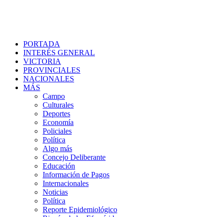
PORTADA
INTERÉS GENERAL
VICTORIA
PROVINCIALES
NACIONALES
MÁS
Campo
Culturales
Deportes
Economía
Policiales
Política
Algo más
Concejo Deliberante
Educación
Información de Pagos
Internacionales
Noticias
Política
Reporte Epidemiológico