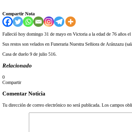
Compartir Nota
Falleció hoy domingo 31 de mayo en Victoria a la edad de 76 años el
Sus restos son velados en Funeraria Nuestra Señiora de Aránzazu (sala
Casa de duelo 9 de julio 516.
Relacionado
0
Compartir
Facebook
Twitter
Messenger
Messenger
WhatsApp
Telegram
Compartir
Imprimir
por
Comentar Noticia
correo
electrónico
Tu dirección de correo electrónico no será publicada.
Los campos obli