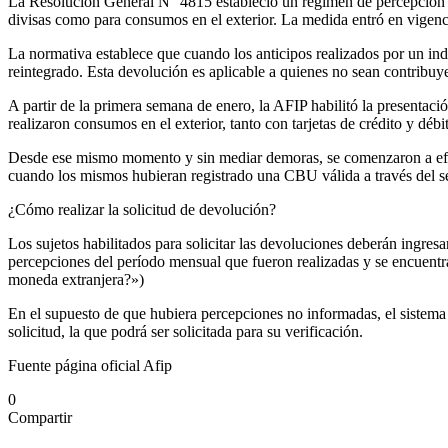
La Resolución General N° 4815 estableció un régimen de percepción a 
divisas como para consumos en el exterior. La medida entró en vigenc
La normativa establece que cuando los anticipos realizados por un ind
reintegrado. Esta devolución es aplicable a quienes no sean contribuy
A partir de la primera semana de enero, la AFIP habilitó la presentac
realizaron consumos en el exterior, tanto con tarjetas de crédito y déb
Desde ese mismo momento y sin mediar demoras, se comenzaron a efect
cuando los mismos hubieran registrado una CBU válida a través del se
¿Cómo realizar la solicitud de devolución?
Los sujetos habilitados para solicitar las devoluciones deberán ingresa
percepciones del período mensual que fueron realizadas y se encuentr
moneda extranjera?»)
En el supuesto de que hubiera percepciones no informadas, el sistema 
solicitud, la que podrá ser solicitada para su verificación.
Fuente página oficial Afip
0
Compartir
Facebook
Twitter
Messenger
Messenger
WhatsApp
Telegram
Compartir
Imprimir