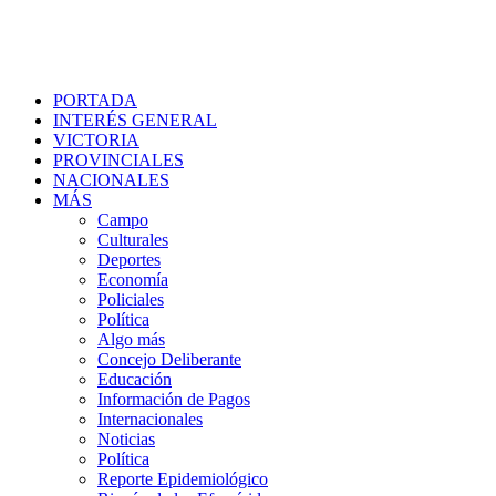
PORTADA
INTERÉS GENERAL
VICTORIA
PROVINCIALES
NACIONALES
MÁS
Campo
Culturales
Deportes
Economía
Policiales
Política
Algo más
Concejo Deliberante
Educación
Información de Pagos
Internacionales
Noticias
Política
Reporte Epidemiológico