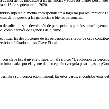
cuenta de los impuestos a las ganancias y sobre los bienes personales 
ia el 16 de septiembre de 2020.
ividuo superen el monto correspondiente a ingresar por los impuestos a 
entes del impuesto a las ganancias o bienes personales.
ión de solicitudes de devolución de percepciones para los contribuyent
ito, como a través de agencias de turismo.
ivizar las devoluciones de las percepciones a favor de cada contribuy
rvicio habilitado con su Clave Fiscal.
r, con clave fiscal nivel 2 o superior, al servicio “Devolución de percep
an informadas por el agente de percepción (ver guía paso a paso «¿Cómo
permitirá su incorporación manual. En estos casos, el contribuyente de