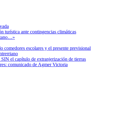
ivada
n turística ante contingencias climáticas
etano…»
o comedores escolares y el presente previsional
ntrerriano
SIN el capítulo de extranjerización de tierras
ares: comunicado de Agmer Victoria