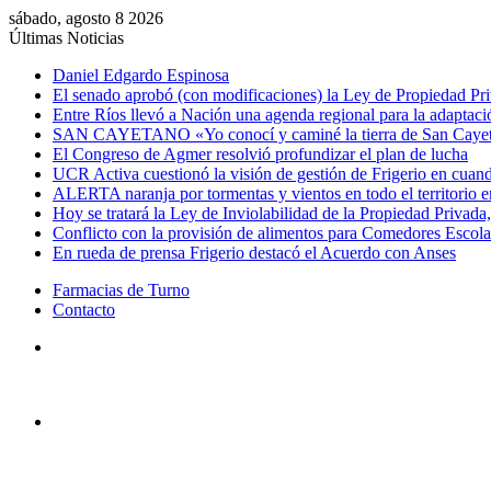
sábado, agosto 8 2026
Últimas Noticias
Daniel Edgardo Espinosa
El senado aprobó (con modificaciones) la Ley de Propiedad Pr
Entre Ríos llevó a Nación una agenda regional para la adaptació
SAN CAYETANO «Yo conocí y caminé la tierra de San Cay
El Congreso de Agmer resolvió profundizar el plan de lucha
UCR Activa cuestionó la visión de gestión de Frigerio en cuand
ALERTA naranja por tormentas y vientos en todo el territorio e
Hoy se tratará la Ley de Inviolabilidad de la Propiedad Privada, 
Conflicto con la provisión de alimentos para Comedores Escol
En rueda de prensa Frigerio destacó el Acuerdo con Anses
Farmacias de Turno
Contacto
Menú
Buscar