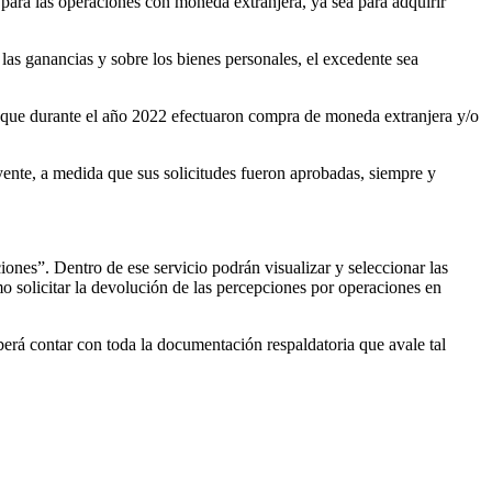
para las operaciones con moneda extranjera, ya sea para adquirir
las ganancias y sobre los bienes personales, el excedente sea
es que durante el año 2022 efectuaron compra de moneda extranjera y/o
ente, a medida que sus solicitudes fueron aprobadas, siempre y
ciones”. Dentro de ese servicio podrán visualizar y seleccionar las
 solicitar la devolución de las percepciones por operaciones en
berá contar con toda la documentación respaldatoria que avale tal