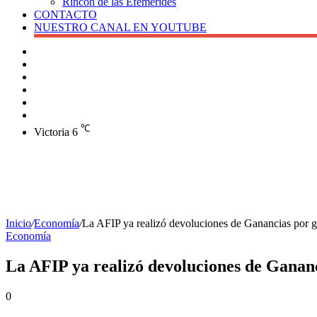
Rincón de las Efemérides
CONTACTO
NUESTRO CANAL EN YOUTUBE
Buscar
Barra
lateral
X
Instagram
YouTube
Facebook
℃
Victoria
6
Inicio
/
Economía
/
La AFIP ya realizó devoluciones de Ganancias por ga
Economía
La AFIP ya realizó devoluciones de Gananci
0