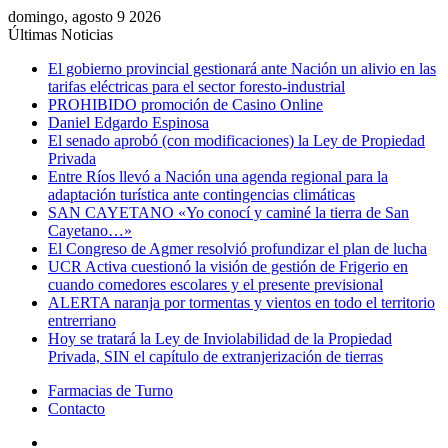
domingo, agosto 9 2026
Últimas Noticias
El gobierno provincial gestionará ante Nación un alivio en las
tarifas eléctricas para el sector foresto-industrial
PROHIBIDO promoción de Casino Online
Daniel Edgardo Espinosa
El senado aprobó (con modificaciones) la Ley de Propiedad
Privada
Entre Ríos llevó a Nación una agenda regional para la
adaptación turística ante contingencias climáticas
SAN CAYETANO «Yo conocí y caminé la tierra de San
Cayetano…»
El Congreso de Agmer resolvió profundizar el plan de lucha
UCR Activa cuestionó la visión de gestión de Frigerio en
cuando comedores escolares y el presente previsional
ALERTA naranja por tormentas y vientos en todo el territorio
entrerriano
Hoy se tratará la Ley de Inviolabilidad de la Propiedad
Privada, SIN el capítulo de extranjerización de tierras
Farmacias de Turno
Contacto
Menú