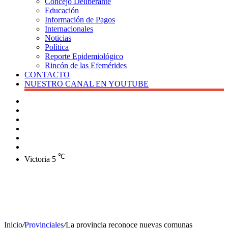
Concejo Deliberante
Educación
Información de Pagos
Internacionales
Noticias
Política
Reporte Epidemiológico
Rincón de las Efemérides
CONTACTO
NUESTRO CANAL EN YOUTUBE
Buscar
Barra
lateral
X
Instagram
YouTube
Facebook
℃
Victoria
5
Inicio
/
Provinciales
/
La provincia reconoce nuevas comunas