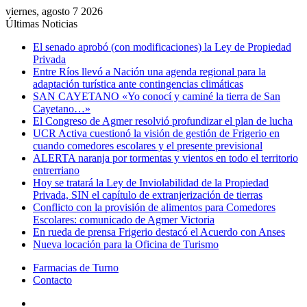
viernes, agosto 7 2026
Últimas Noticias
El senado aprobó (con modificaciones) la Ley de Propiedad
Privada
Entre Ríos llevó a Nación una agenda regional para la
adaptación turística ante contingencias climáticas
SAN CAYETANO «Yo conocí y caminé la tierra de San
Cayetano…»
El Congreso de Agmer resolvió profundizar el plan de lucha
UCR Activa cuestionó la visión de gestión de Frigerio en
cuando comedores escolares y el presente previsional
ALERTA naranja por tormentas y vientos en todo el territorio
entrerriano
Hoy se tratará la Ley de Inviolabilidad de la Propiedad
Privada, SIN el capítulo de extranjerización de tierras
Conflicto con la provisión de alimentos para Comedores
Escolares: comunicado de Agmer Victoria
En rueda de prensa Frigerio destacó el Acuerdo con Anses
Nueva locación para la Oficina de Turismo
Farmacias de Turno
Contacto
Menú