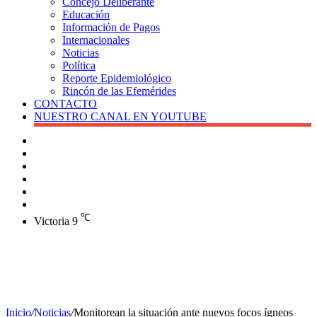
Concejo Deliberante
Educación
Información de Pagos
Internacionales
Noticias
Política
Reporte Epidemiológico
Rincón de las Efemérides
CONTACTO
NUESTRO CANAL EN YOUTUBE
Buscar
Barra
lateral
X
Instagram
YouTube
Facebook
℃
Victoria
9
Inicio
/
Noticias
/
Monitorean la situación ante nuevos focos ígneos