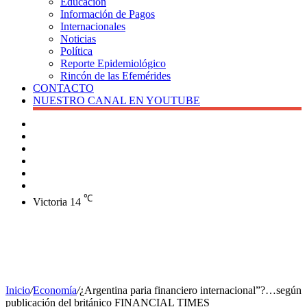
Educación
Información de Pagos
Internacionales
Noticias
Política
Reporte Epidemiológico
Rincón de las Efemérides
CONTACTO
NUESTRO CANAL EN YOUTUBE
Buscar
Barra
lateral
X
Instagram
YouTube
Facebook
℃
Victoria
14
Inicio
/
Economía
/
¿Argentina paria financiero internacional”?…según
publicación del británico FINANCIAL TIMES