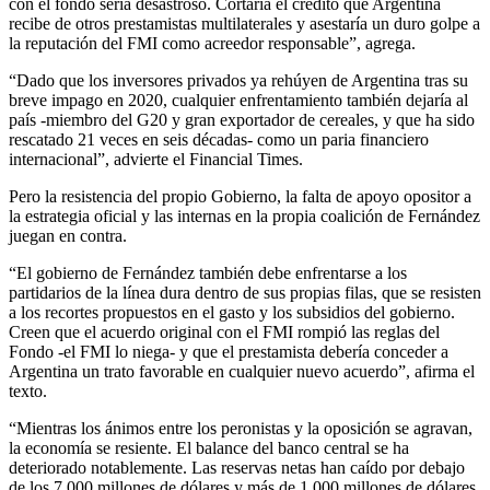
con el fondo sería desastroso. Cortaría el crédito que Argentina
recibe de otros prestamistas multilaterales y asestaría un duro golpe a
la reputación del FMI como acreedor responsable”, agrega.
“Dado que los inversores privados ya rehúyen de Argentina tras su
breve impago en 2020, cualquier enfrentamiento también dejaría al
país -miembro del G20 y gran exportador de cereales, y que ha sido
rescatado 21 veces en seis décadas- como un paria financiero
internacional”, advierte el Financial Times.
Pero la resistencia del propio Gobierno, la falta de apoyo opositor a
la estrategia oficial y las internas en la propia coalición de Fernández
juegan en contra.
“El gobierno de Fernández también debe enfrentarse a los
partidarios de la línea dura dentro de sus propias filas, que se resisten
a los recortes propuestos en el gasto y los subsidios del gobierno.
Creen que el acuerdo original con el FMI rompió las reglas del
Fondo -el FMI lo niega- y que el prestamista debería conceder a
Argentina un trato favorable en cualquier nuevo acuerdo”, afirma el
texto.
“Mientras los ánimos entre los peronistas y la oposición se agravan,
la economía se resiente. El balance del banco central se ha
deteriorado notablemente. Las reservas netas han caído por debajo
de los 7.000 millones de dólares y más de 1.000 millones de dólares