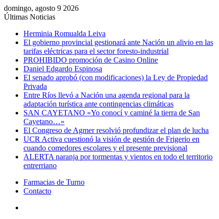
domingo, agosto 9 2026
Últimas Noticias
Herminia Romualda Leiva
El gobierno provincial gestionará ante Nación un alivio en las
tarifas eléctricas para el sector foresto-industrial
PROHIBIDO promoción de Casino Online
Daniel Edgardo Espinosa
El senado aprobó (con modificaciones) la Ley de Propiedad
Privada
Entre Ríos llevó a Nación una agenda regional para la
adaptación turística ante contingencias climáticas
SAN CAYETANO «Yo conocí y caminé la tierra de San
Cayetano…»
El Congreso de Agmer resolvió profundizar el plan de lucha
UCR Activa cuestionó la visión de gestión de Frigerio en
cuando comedores escolares y el presente previsional
ALERTA naranja por tormentas y vientos en todo el territorio
entrerriano
Farmacias de Turno
Contacto
Menú