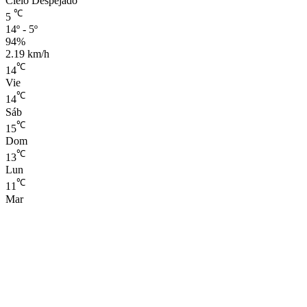
Cielo Despejado
℃
5
14º - 5º
94%
2.19 km/h
℃
14
Vie
℃
14
Sáb
℃
15
Dom
℃
13
Lun
℃
11
Mar