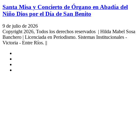
Santa Misa y Concierto de Órgano en Abadía del
Niño Dios por el Día de San Benito
9 de julio de 2026
Copyright 2026, Todos los derechos reservados | Hilda Mabel Sosa
Banchero | Licenciada en Periodismo. Sistemas Institucionales -
Victoria - Entre Ríos. ||
Facebook
YouTube
Instagram
X
Facebook
Twitter
WhatsApp
Telegram
Viber
Botón
volver
arriba