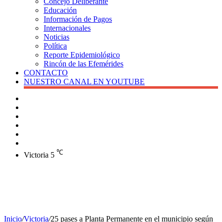
Concejo Deliberante
Educación
Información de Pagos
Internacionales
Noticias
Política
Reporte Epidemiológico
Rincón de las Efemérides
CONTACTO
NUESTRO CANAL EN YOUTUBE
Buscar
Barra
lateral
X
Instagram
YouTube
Facebook
℃
Victoria
5
Inicio
/
Victoria
/
25 pases a Planta Permanente en el municipio según