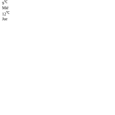
℃
9
Mié
℃
12
Jue