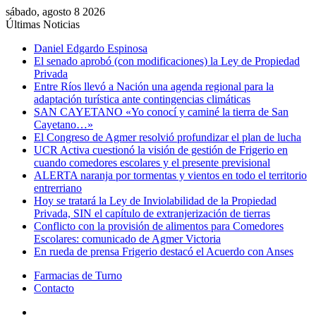
sábado, agosto 8 2026
Últimas Noticias
Daniel Edgardo Espinosa
El senado aprobó (con modificaciones) la Ley de Propiedad
Privada
Entre Ríos llevó a Nación una agenda regional para la
adaptación turística ante contingencias climáticas
SAN CAYETANO «Yo conocí y caminé la tierra de San
Cayetano…»
El Congreso de Agmer resolvió profundizar el plan de lucha
UCR Activa cuestionó la visión de gestión de Frigerio en
cuando comedores escolares y el presente previsional
ALERTA naranja por tormentas y vientos en todo el territorio
entrerriano
Hoy se tratará la Ley de Inviolabilidad de la Propiedad
Privada, SIN el capítulo de extranjerización de tierras
Conflicto con la provisión de alimentos para Comedores
Escolares: comunicado de Agmer Victoria
En rueda de prensa Frigerio destacó el Acuerdo con Anses
Farmacias de Turno
Contacto
Menú