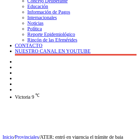
Concejo Deliberante
Educación
Información de Pagos
Internacionales
Noticias
Política
Reporte Epidemiológico
Rincón de las Efemérides
CONTACTO
NUESTRO CANAL EN YOUTUBE
Buscar
Barra
lateral
X
Instagram
YouTube
Facebook
℃
Victoria
9
Inicio
/
Provinciales
/
ATER: entró en vigencia el trámite de baja