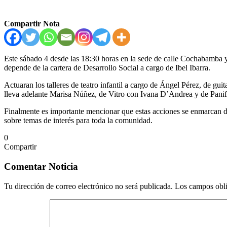
Compartir Nota
Este sábado 4 desde las 18:30 horas en la sede de calle Cochabamba y 
depende de la cartera de Desarrollo Social a cargo de Ibel Ibarra.
Actuaran los talleres de teatro infantil a cargo de Ángel Pérez, de gu
lleva adelante Marisa Núñez, de Vitro con Ivana D’Andrea y de Panif
Finalmente es importante mencionar que estas acciones se enmarcan den
sobre temas de interés para toda la comunidad.
0
Compartir
Facebook
Twitter
Messenger
Messenger
WhatsApp
Telegram
Compartir
Imprimir
por
Comentar Noticia
correo
electrónico
Tu dirección de correo electrónico no será publicada.
Los campos obli