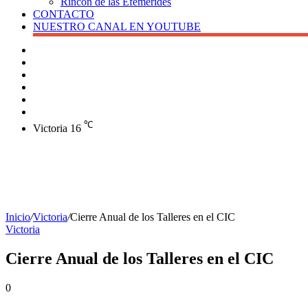
Rincón de las Efemérides
CONTACTO
NUESTRO CANAL EN YOUTUBE
Buscar
Barra
lateral
X
Instagram
YouTube
Facebook
℃
Victoria
16
Inicio
/
Victoria
/
Cierre Anual de los Talleres en el CIC
Victoria
Cierre Anual de los Talleres en el CIC
0