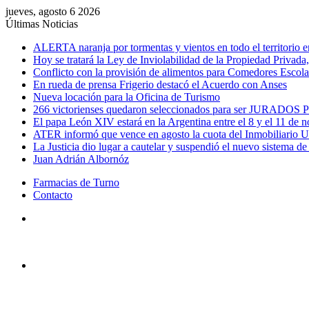
jueves, agosto 6 2026
Últimas Noticias
ALERTA naranja por tormentas y vientos en todo el territorio e
Hoy se tratará la Ley de Inviolabilidad de la Propiedad Privada, 
Conflicto con la provisión de alimentos para Comedores Escol
En rueda de prensa Frigerio destacó el Acuerdo con Anses
Nueva locación para la Oficina de Turismo
266 victorienses quedaron seleccionados para ser JURADOS P
El papa León XIV estará en la Argentina entre el 8 y el 11 de 
ATER informó que vence en agosto la cuota del Inmobiliario 
La Justicia dio lugar a cautelar y suspendió el nuevo sistema d
Juan Adrián Albornóz
Farmacias de Turno
Contacto
Menú
Buscar