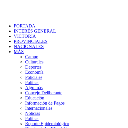
PORTADA
INTERÉS GENERAL
VICTORIA
PROVINCIALES
NACIONALES
MÁS
Campo
Culturales
Deportes
Economía
Policiales
Política
Algo más
Concejo Deliberante
Educación
Información de Pagos
Internacionales
Noticias
Política
Reporte Epidemiológico