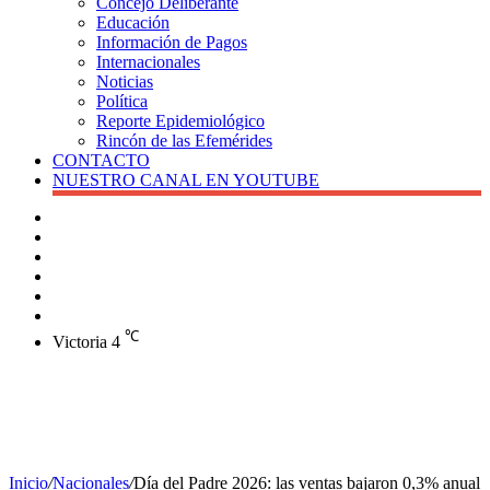
Concejo Deliberante
Educación
Información de Pagos
Internacionales
Noticias
Política
Reporte Epidemiológico
Rincón de las Efemérides
CONTACTO
NUESTRO CANAL EN YOUTUBE
Buscar
Barra
lateral
X
Instagram
YouTube
Facebook
℃
Victoria
4
Inicio
/
Nacionales
/
Día del Padre 2026: las ventas bajaron 0,3% anual