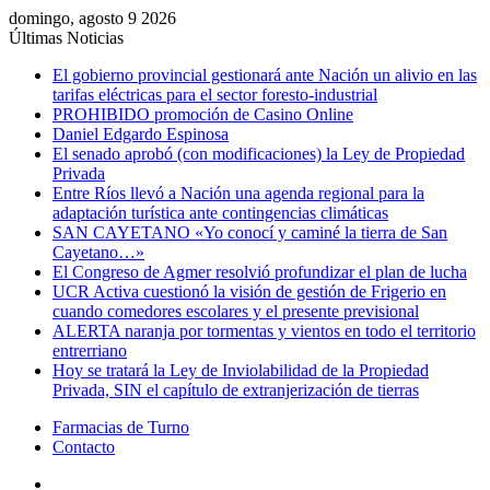
domingo, agosto 9 2026
Últimas Noticias
El gobierno provincial gestionará ante Nación un alivio en las
tarifas eléctricas para el sector foresto-industrial
PROHIBIDO promoción de Casino Online
Daniel Edgardo Espinosa
El senado aprobó (con modificaciones) la Ley de Propiedad
Privada
Entre Ríos llevó a Nación una agenda regional para la
adaptación turística ante contingencias climáticas
SAN CAYETANO «Yo conocí y caminé la tierra de San
Cayetano…»
El Congreso de Agmer resolvió profundizar el plan de lucha
UCR Activa cuestionó la visión de gestión de Frigerio en
cuando comedores escolares y el presente previsional
ALERTA naranja por tormentas y vientos en todo el territorio
entrerriano
Hoy se tratará la Ley de Inviolabilidad de la Propiedad
Privada, SIN el capítulo de extranjerización de tierras
Farmacias de Turno
Contacto
Menú