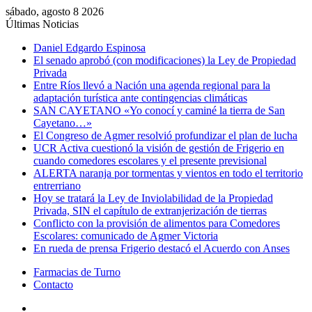
sábado, agosto 8 2026
Últimas Noticias
Daniel Edgardo Espinosa
El senado aprobó (con modificaciones) la Ley de Propiedad
Privada
Entre Ríos llevó a Nación una agenda regional para la
adaptación turística ante contingencias climáticas
SAN CAYETANO «Yo conocí y caminé la tierra de San
Cayetano…»
El Congreso de Agmer resolvió profundizar el plan de lucha
UCR Activa cuestionó la visión de gestión de Frigerio en
cuando comedores escolares y el presente previsional
ALERTA naranja por tormentas y vientos en todo el territorio
entrerriano
Hoy se tratará la Ley de Inviolabilidad de la Propiedad
Privada, SIN el capítulo de extranjerización de tierras
Conflicto con la provisión de alimentos para Comedores
Escolares: comunicado de Agmer Victoria
En rueda de prensa Frigerio destacó el Acuerdo con Anses
Farmacias de Turno
Contacto
Menú