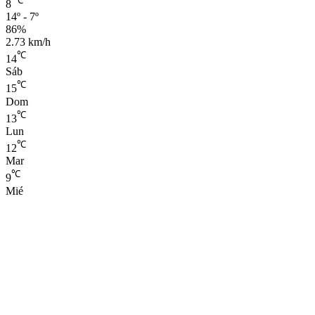
℃
8
14º - 7º
86%
2.73 km/h
℃
14
Sáb
℃
15
Dom
℃
13
Lun
℃
12
Mar
℃
9
Mié