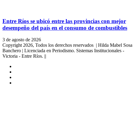
Entre Ríos se ubicó entre las provincias con mejor
desempeño del país en el consumo de combustibles
3 de agosto de 2026
Copyright 2026, Todos los derechos reservados | Hilda Mabel Sosa
Banchero | Licenciada en Periodismo. Sistemas Institucionales -
Victoria - Entre Ríos. ||
Facebook
YouTube
Instagram
X
Facebook
Twitter
WhatsApp
Telegram
Viber
Botón
volver
arriba