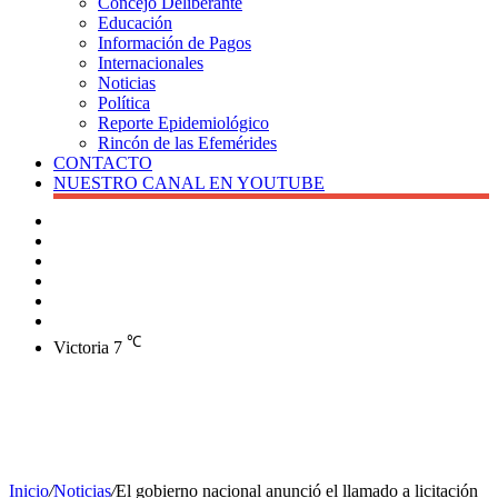
Concejo Deliberante
Educación
Información de Pagos
Internacionales
Noticias
Política
Reporte Epidemiológico
Rincón de las Efemérides
CONTACTO
NUESTRO CANAL EN YOUTUBE
Buscar
Barra
lateral
X
Instagram
YouTube
Facebook
℃
Victoria
7
Inicio
/
Noticias
/
El gobierno nacional anunció el llamado a licitación