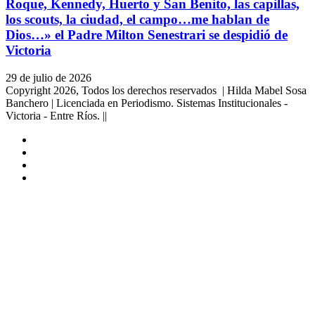
Roque, Kennedy, Huerto y San Benito, las capillas,
los scouts, la ciudad, el campo…me hablan de
Dios…» el Padre Milton Senestrari se despidió de
Victoria
29 de julio de 2026
Copyright 2026, Todos los derechos reservados | Hilda Mabel Sosa
Banchero | Licenciada en Periodismo. Sistemas Institucionales -
Victoria - Entre Ríos. ||
Facebook
YouTube
Instagram
X
Facebook
Twitter
WhatsApp
Telegram
Viber
Botón
volver
arriba