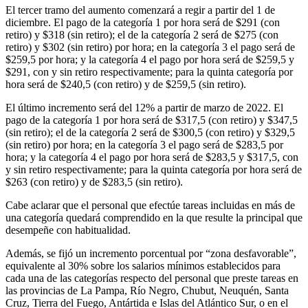
El tercer tramo del aumento comenzará a regir a partir del 1 de
diciembre. El pago de la categoría 1 por hora será de $291 (con
retiro) y $318 (sin retiro); el de la categoría 2 será de $275 (con
retiro) y $302 (sin retiro) por hora; en la categoría 3 el pago será de
$259,5 por hora; y la categoría 4 el pago por hora será de $259,5 y
$291, con y sin retiro respectivamente; para la quinta categoría por
hora será de $240,5 (con retiro) y de $259,5 (sin retiro).
El último incremento será del 12% a partir de marzo de 2022. El
pago de la categoría 1 por hora será de $317,5 (con retiro) y $347,5
(sin retiro); el de la categoría 2 será de $300,5 (con retiro) y $329,5
(sin retiro) por hora; en la categoría 3 el pago será de $283,5 por
hora; y la categoría 4 el pago por hora será de $283,5 y $317,5, con
y sin retiro respectivamente; para la quinta categoría por hora será de
$263 (con retiro) y de $283,5 (sin retiro).
Cabe aclarar que el personal que efectúe tareas incluidas en más de
una categoría quedará comprendido en la que resulte la principal que
desempeñe con habitualidad.
Además, se fijó un incremento porcentual por “zona desfavorable”,
equivalente al 30% sobre los salarios mínimos establecidos para
cada una de las categorías respecto del personal que preste tareas en
las provincias de La Pampa, Río Negro, Chubut, Neuquén, Santa
Cruz, Tierra del Fuego, Antártida e Islas del Atlántico Sur, o en el