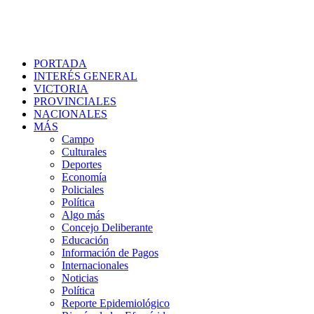
PORTADA
INTERÉS GENERAL
VICTORIA
PROVINCIALES
NACIONALES
MÁS
Campo
Culturales
Deportes
Economía
Policiales
Política
Algo más
Concejo Deliberante
Educación
Información de Pagos
Internacionales
Noticias
Política
Reporte Epidemiológico