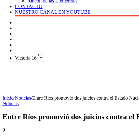
Rincón de las Efemérides
CONTACTO
NUESTRO CANAL EN YOUTUBE
Buscar
Barra
lateral
X
Instagram
YouTube
Facebook
℃
Victoria
16
Inicio
/
Noticias
/
Entre Ríos promovió dos juicios contra el Estado Naci
Noticias
Entre Ríos promovió dos juicios contra el 
0