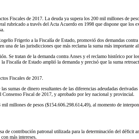
actos Fiscales de 2017. La deuda ya supera los 200 mil millones de pesos
ral rubricado a través del Acta Acuerdo en 1998 que dispone que los e
sa.
Rogelio Frigerio a la Fiscalía de Estado, promovió dos demandas contra
os en una de las jurisdicciones que más reclama la suma más importante a
ión. Se tratan de la demanda contra Anses y el reclamo histórico por l
 la Fiscalía de Estado amplió la demanda y precisó que la suma retroac
actos Fiscales de 2017.
as sumas de dinero resultantes de las diferencias adeudadas derivadas d
 el Consenso Fiscal de 2017, y aprobado por ley nacional y provincial.
 mil millones de pesos ($154.606.298.614,49), al momento de interponer
tasa de contribución patronal utilizada para la determinación del déficit
, con más intereses.