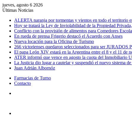
jueves, agosto 6 2026
Últimas Noticias
ALERTA naranja por tormentas y vientos en todo el territorio e
Hoy se tratará la Ley de Inviolabilidad de la Propiedad Privada, 
Conflicto con la provisión de alimentos para Comedores Escol
En rueda de prensa Frigerio destacó el Acuerdo con Anses
Nueva locación para la Oficina de Turismo
266 victorienses quedaron seleccionados para ser JURADOS P
El papa León XIV estará en la Argentina entre el 8 y el 11 de 
ATER informó que vence en agosto la cuota del Inmobiliario 
La Justicia dio lugar a cautelar y suspendió el nuevo sistema d
Juan Adrián Albornóz
Farmacias de Turno
Contacto
Menú
Buscar