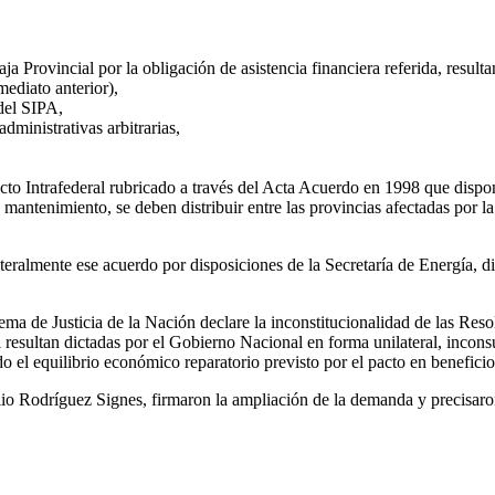
ja Provincial por la obligación de asistencia financiera referida, resulta
mediato anterior),
 del SIPA,
dministrativas arbitrarias,
o Intrafederal rubricado a través del Acta Acuerdo en 1998 que dispone
mantenimiento, se deben distribuir entre las provincias afectadas por l
teralmente ese acuerdo por disposiciones de la Secretaría de Energía, d
ema de Justicia de la Nación declare la inconstitucionalidad de las Reso
resultan dictadas por el Gobierno Nacional en forma unilateral, inconsul
 el equilibrio económico reparatorio previsto por el pacto en beneficio
ulio Rodríguez Signes, firmaron la ampliación de la demanda y precisar