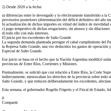
2) Desde 2020 a la fecha:
a) diferencias entre lo devengado y lo efectivamente transferido a la Ca
provisorios posteriores (determinación del déficit definitivo del año in
b) actualización de dichos importes en virtud del índice de movilidad
c) pago tempestivo de dichas erogaciones, sin atrasos y sin dilaciones a
d) todo ello con más intereses.
El juicio por los excedentes de Salto Grande
La segunda demanda planteada persigue el cabal cumplimiento del Pact
la Represa Salto Grande, una vez deducidos los gastos de operación y 
Especial de Salto Grande.
Ese juicio se basa en el hecho que la Nación Argentina modificó unila
provincias de Entre Ríos, Corrientes y Misiones.
Puntualmente, se solicitó que con relación a Entre Ríos, la Corte Supr
indirectamente, menoscaban los derechos de la provincia sobre todo si 
Salto Grande, y que reducen deliberadamente los excedentes, afectando
Esta semana, el gobernador Rogelio Frigerio y el Fiscal de Estado, J
0
Compartir
Facebook
Twitter
Messenger
Messenger
WhatsApp
Telegram
Compartir
Imprimir