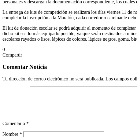
personales y descargan la documentación correspondiente, los cuales deb
La entrega de kits de competición se realizará los días viernes 11 de 
completar la inscripción a la Maratón, cada corredor o caminante debe 
El kit de donación escolar se podrá adquirir al momento de completar 
dicho kit sea lo más equipado posible, ya que serán destinados a niñ
escolares rayados o lisos, lápices de colores, lápices negros, goma, bir
0
Compartir
Facebook
Twitter
Messenger
Messenger
WhatsApp
Telegram
Compartir
Imprimir
por
Comentar Noticia
correo
electrónico
Tu dirección de correo electrónico no será publicada.
Los campos obli
Comentario
*
Nombre
*