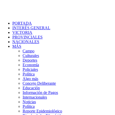
PORTADA
INTERÉS GENERAL
VICTORIA
PROVINCIALES
NACIONALES
MÁS
Campo
Culturales
Deportes
Economía
Policiales
Política
Algo más
Concejo Deliberante
Educación
Información de Pagos
Internacionales
Noticias
Política
Reporte Epidemiológico