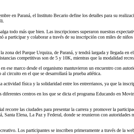
embre en Paraná, el Instituto Becario define los detalles para su realiz
li.
 salga todo más que bien. Las inscripciones superaron nuestras expectat
ó a participar y colaborar a través de su inscripción con miles de niño
 la zona del Parque Urquiza, de Paraná, y tendrá largada y llegada en 
istancias competitivas son de 5 y 10K, mientras que la modalidad recr
, y en ese marco desde el organismo mantuvieron un encuentro con autor
al circuito en el que se desarrollará la prueba atlética.
ctividad física y la solidaridad entre los entrerrianos, ya que la inscri
los diferentes centros en los que se dicta el programa Educando en Movi
ial recorre las ciudades para presentar la carrera y promover la partic
Santa Elena, La Paz y Federal, donde se reunieron con autoridades mun
y recreativo. Los participantes se inscriben primeramente a través de la