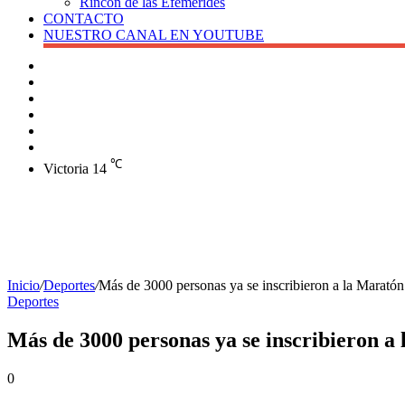
Rincón de las Efemérides
CONTACTO
NUESTRO CANAL EN YOUTUBE
Buscar
Barra
lateral
X
Instagram
YouTube
Facebook
℃
Victoria
14
Inicio
/
Deportes
/
Más de 3000 personas ya se inscribieron a la Maratón
Deportes
Más de 3000 personas ya se inscribieron a
0