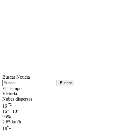
Buscar Noticia
Buscar:
El Tiempo
Victoria
Nubes dispersas
℃
16
16º - 10º
95%
2.65 km/h
℃
16