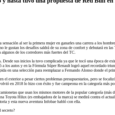
ó y hasta tuvo una propuesta de Red Bull en
a sensación al ser la primera mujer en ganarles una carrera a los homb
omo le gustan los desafíos saldrá de su zona de confort y debutará en l
algunos de los corredores más fuertes del TC.
. Desde sus inicios la tuvo complicada ya que le tocó una época de exi
ó a los autos y en la Fórmula Súper Renault logró aquel recordado triu
ápida en una selección para reemplazar a Fernando Alonso donde el prim
n el exterior a pesar ciertos problemas presupuestarios, pero se focaliz
 volvió en 2018 lo hizo con éxito y fue campeona en la categoría más 
e camionetas que usan los mismos motores de la popular categoría (más d
 una Toyota Hilux (es embajadora de la marca) se medirá contra el act
oria y esta nueva aventura Infobae habló con ella.
l secreto?