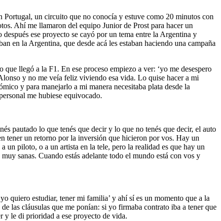
en Portugal, un circuito que no conocía y estuve como 20 minutos con
tos. Ahí me llamaron del equipo Junior de Prost para hacer un
 después ese proyecto se cayó por un tema entre la Argentina y
ban en la Argentina, que desde acá les estaban haciendo una campaña
o que llegó a la F1. En ese proceso empiezo a ver: ‘yo me desespero
onso y no me veía feliz viviendo esa vida. Lo quise hacer a mi
ómico y para manejarlo a mi manera necesitaba plata desde la
o personal me hubiese equivocado.
nés pautado lo que tenés que decir y lo que no tenés que decir, el auto
en tener un retorno por la inversión que hicieron por vos. Hay un
n piloto, o a un artista en la tele, pero la realidad es que hay un
nes muy sanas. Cuando estás adelante todo el mundo está con vos y
o quiero estudiar, tener mi familia’ y ahí sí es un momento que a la
de las cláusulas que me ponían: si yo firmaba contrato iba a tener que
y le di prioridad a ese proyecto de vida.