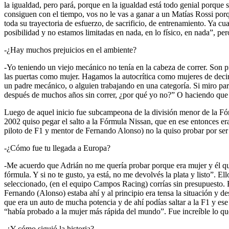
la igualdad, pero pará, porque en la igualdad está todo genial porqu
consiguen con el tiempo, vos no le vas a ganar a un Matías Rossi porq
toda su trayectoria de esfuerzo, de sacrificio, de entrenamiento. Ya 
posibilidad y no estamos limitadas en nada, en lo físico, en nada”, p
-¿Hay muchos prejuicios en el ambiente?
-Yo teniendo un viejo mecánico no tenía en la cabeza de correr. Son p
las puertas como mujer. Hagamos la autocrítica como mujeres de decir 
un padre mecánico, o alguien trabajando en una categoría. Si miro pa
después de muchos años sin correr, ¿por qué yo no?” O haciendo que
Luego de aquel inicio fue subcampeona de la división menor de la Fó
2002 quiso pegar el salto a la Fórmula Nissan, que en ese entonces er
piloto de F1 y mentor de Fernando Alonso) no la quiso probar por ser
-¿Cómo fue tu llegada a Europa?
-Me acuerdo que Adrián no me quería probar porque era mujer y él qu
fórmula. Y si no te gusto, ya está, no me devolvés la plata y listo”. 
seleccionado, (en el equipo Campos Racing) corrías sin presupuesto. B
Fernando (Alonso) estaba ahí y al principio era tensa la situación y 
que era un auto de mucha potencia y de ahí podías saltar a la F1 y es
“había probado a la mujer más rápida del mundo”. Fue increíble lo qu
-¿Y cómo siguió la historia?