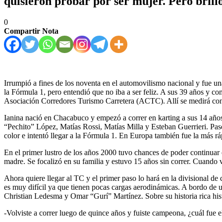
quisieron probar por ser mujer. Pero brill
0
Compartir Nota
Irrumpió a fines de los noventa en el automovilismo nacional y fue un
la Fórmula 1, pero entendió que no iba a ser feliz. A sus 39 años y c
Asociación Corredores Turismo Carretera (ACTC). Allí se medirá con 
Ianina nació en Chacabuco y empezó a correr en karting a sus 14 años
“Pechito” López, Matías Rossi, Matías Milla y Esteban Guerrieri. Pas
color e intentó llegar a la Fórmula 1. En Europa también fue la más r
En el primer lustro de los años 2000 tuvo chances de poder continuar e
madre. Se focalizó en su familia y estuvo 15 años sin correr. Cuando
Ahora quiere llegar al TC y el primer paso lo hará en la divisional d
es muy difícil ya que tienen pocas cargas aerodinámicas. A bordo de
Christian Ledesma y Omar “Gurí” Martínez. Sobre su historia rica hist
-Volviste a correr luego de quince años y fuiste campeona, ¿cuál fue e