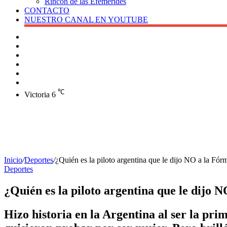
Rincón de las Efemérides
CONTACTO
NUESTRO CANAL EN YOUTUBE
Buscar
Barra
lateral
X
Instagram
YouTube
Facebook
℃
Victoria
6
Inicio
/
Deportes
/
¿Quién es la piloto argentina que le dijo NO a la Fór
Deportes
¿Quién es la piloto argentina que le dijo 
Hizo historia en la Argentina al ser la pri