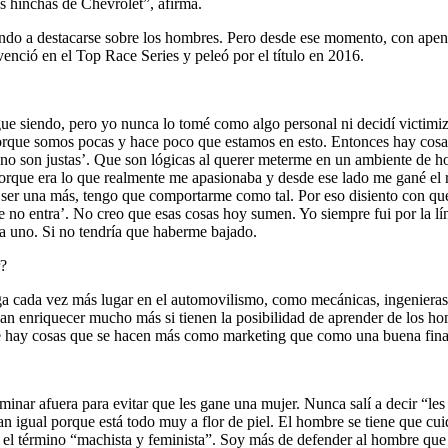
s hinchas de Chevrolet”, afirma.
iendo a destacarse sobre los hombres. Pero desde ese momento, con ape
enció en el Top Race Series y peleó por el título en 2016.
 sigue siendo, pero yo nunca lo tomé como algo personal ni decidí victi
que somos pocas y hace poco que estamos en esto. Entonces hay cosas 
ue no son justas’. Que son lógicas al querer meterme en un ambiente de 
porque era lo que realmente me apasionaba y desde ese lado me gané el r
o ser una más, tengo que comportarme como tal. Por eso disiento con que
e no entra’. No creo que esas cosas hoy sumen. Yo siempre fui por la lí
ía uno. Si no tendría que haberme bajado.
r?
ga cada vez más lugar en el automovilismo, como mecánicas, ingenieras, 
an enriquecer mucho más si tienen la posibilidad de aprender de los h
ue hay cosas que se hacen más como marketing que como una buena final
inar afuera para evitar que les gane una mujer. Nunca salí a decir “les
an igual porque está todo muy a flor de piel. El hombre se tiene que c
el término “machista y feminista”. Soy más de defender al hombre que 