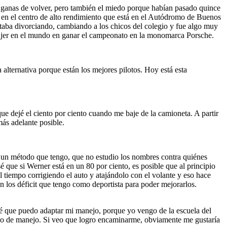
s ganas de volver, pero también el miedo porque habían pasado quince
ho en el centro de alto rendimiento que está en el Autódromo de Buenos
taba divorciando, cambiando a los chicos del colegio y fue algo muy
a mujer en el mundo en ganar el campeonato en la monomarca Porsche.
lternativa porque están los mejores pilotos. Hoy está esta
ue dejé el ciento por ciento cuando me baje de la camioneta. A partir
más adelante posible.
 un método que tengo, que no estudio los nombres contra quiénes
que si Werner está en un 80 por ciento, es posible que al principio
 tiempo corrigiendo el auto y atajándolo con el volante y eso hace
on los déficit que tengo como deportista para poder mejorarlos.
i sé que puedo adaptar mi manejo, porque yo vengo de la escuela del
ipo de manejo. Si veo que logro encaminarme, obviamente me gustaría