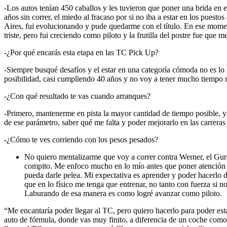
-Los autos tenían 450 caballos y les tuvieron que poner una brida en
años sin correr, el miedo al fracaso por si no iba a estar en los pues
Aires, fui evolucionando y pude quedarme con el título. En ese mome
triste, pero fui creciendo como piloto y la frutilla del postre fue 
-¿Por qué encarás esta etapa en las TC Pick Up?
-Siempre busqué desafíos y el estar en una categoría cómoda no es lo
posibilidad, casi cumpliendo 40 años y no voy a tener mucho tiempo 
-¿Con qué resultado te vas cuando arranques?
-Primero, mantenerme en pista la mayor cantidad de tiempo posible, ya 
de ese parámetro, saber qué me falta y poder mejorarlo en las carreras
-¿Cómo te ves corriendo con los pesos pesados?
No quiero mentalizarme que voy a correr contra Werner, el Gu
compito. Me enfoco mucho en lo mío antes que poner atención en
pueda darle pelea. Mi expectativa es aprender y poder hacerlo 
que en lo físico me tenga que entrenar, no tanto con fuerza si n
Laburando de esa manera es como logré avanzar como piloto.
“Me encantaría poder llegar al TC, pero quiero hacerlo para poder esta
auto de fórmula, donde vas muy finito, a diferencia de un coche com