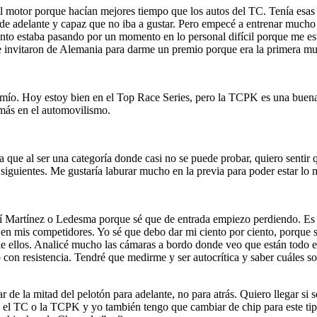
 el motor porque hacían mejores tiempo que los autos del TC. Tenía esa
tos de adelante y capaz que no iba a gustar. Pero empecé a entrenar muc
nto estaba pasando por un momento en lo personal difícil porque me es
que me invitaron de Alemania para darme un premio porque era la primer
 mío. Hoy estoy bien en el Top Race Series, pero la TCPK es una buena a
más en el automovilismo.
que al ser una categoría donde casi no se puede probar, quiero sentir q
 siguientes. Me gustaría laburar mucho en la previa para poder estar lo 
rí Martínez o Ledesma porque sé que de entrada empiezo perdiendo. Es
 mis competidores. Yo sé que debo dar mi ciento por ciento, porque sé 
de ellos. Analicé mucho las cámaras a bordo donde veo que están todo el
o con resistencia. Tendré que medirme y ser autocrítica y saber cuáles s
r de la mitad del pelotón para adelante, no para atrás. Quiero llegar s
o el TC o la TCPK y yo también tengo que cambiar de chip para este t