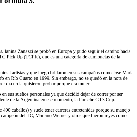
 Fórmula 3.
res. Ianina Zanazzi se probó en Europa y pudo seguir el camino hacia
as TC Pick Up (TCPK), que es una categoría de camionetas de la
mios kartistas y que luego brillaron en sus campañas como José María
nfo en Río Cuarto en 1999. Sin embargo, no se quedó en la nota de
er día no la quisieron probar porque era mujer.
ó en sus sueños personales ya que decidió dejar de correr por ser
potente de la Argentina en ese momento, la Porsche GT3 Cup.
e 400 caballos) y suele tener carreras entretenidas porque su manejo
ual campeón del TC, Mariano Werner y otros que fueron reyes como