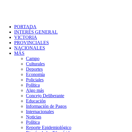
PORTADA
INTERÉS GENERAL
VICTORIA
PROVINCIALES
NACIONALES
MÁS
Campo
Culturales
Deportes
Economía
Policiales
Política
Algo más
Concejo Deliberante
Educación
Información de Pagos
Internacionales
Noticias
Política
Reporte Epidemiológico