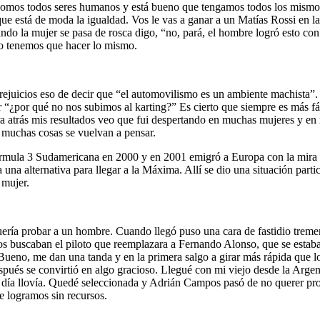
e somos todos seres humanos y está bueno que tengamos todos los mismo
ue está de moda la igualdad. Vos le vas a ganar a un Matías Rossi en l
cuando la mujer se pasa de rosca digo, “no, pará, el hombre logró esto c
ero tenemos que hacer lo mismo.
rejuicios eso de decir que “el automovilismo es un ambiente machista”. 
“¿por qué no nos subimos al karting?” Es cierto que siempre es más fác
ra atrás mis resultados veo que fui despertando en muchas mujeres y en
 muchas cosas se vuelvan a pensar.
rmula 3 Sudamericana en 2000 y en 2001 emigró a Europa con la mira de
a una alternativa para llegar a la Máxima. Allí se dio una situación par
 mujer.
ería probar a un hombre. Cuando llegó puso una cara de fastidio tremen
Ellos buscaban el piloto que reemplazara a Fernando Alonso, que se esta
ueno, me dan una tanda y en la primera salgo a girar más rápida que los 
después se convirtió en algo gracioso. Llegué con mi viejo desde la Ar
e día llovía. Quedé seleccionada y Adrián Campos pasó de no querer pro
e logramos sin recursos.