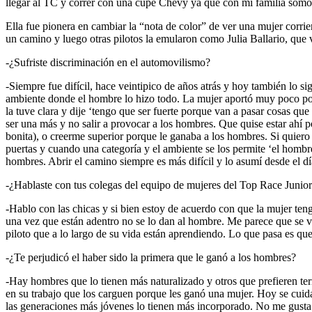
llegar al TC y correr con una cupé Chevy ya que con mi familia somo
Ella fue pionera en cambiar la “nota de color” de ver una mujer corr
un camino y luego otras pilotos la emularon como Julia Ballario, que v
-¿Sufriste discriminación en el automovilismo?
-Siempre fue difícil, hace veintipico de años atrás y hoy también lo
ambiente donde el hombre lo hizo todo. La mujer aportó muy poco por
la tuve clara y dije ‘tengo que ser fuerte porque van a pasar cosas q
ser una más y no salir a provocar a los hombres. Que quise estar ahí 
bonita), o creerme superior porque le ganaba a los hombres. Si quier
puertas y cuando una categoría y el ambiente se los permite ‘el hombr
hombres. Abrir el camino siempre es más difícil y lo asumí desde el d
-¿Hablaste con tus colegas del equipo de mujeres del Top Race Junio
-Hablo con las chicas y si bien estoy de acuerdo con que la mujer ten
una vez que están adentro no se lo dan al hombre. Me parece que se v
piloto que a lo largo de su vida están aprendiendo. Lo que pasa es q
-¿Te perjudicó el haber sido la primera que le ganó a los hombres?
-Hay hombres que lo tienen más naturalizado y otros que prefieren term
en su trabajo que los carguen porque les ganó una mujer. Hoy se cuid
las generaciones más jóvenes lo tienen más incorporado. No me gusta 