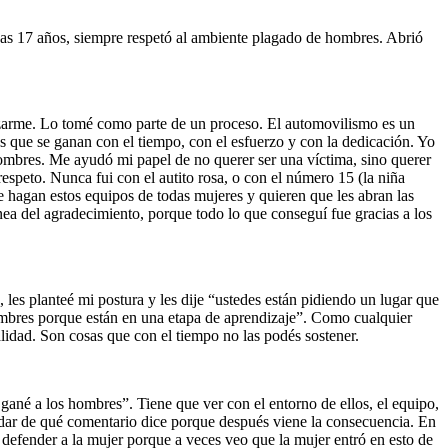
nas 17 años, siempre respetó al ambiente plagado de hombres. Abrió
mizarme. Lo tomé como parte de un proceso. El automovilismo es un
que se ganan con el tiempo, con el esfuerzo y con la dedicación. Yo
hombres. Me ayudó mi papel de no querer ser una víctima, sino querer
espeto. Nunca fui con el autito rosa, o con el número 15 (la niña
 hagan estos equipos de todas mujeres y quieren que les abran las
nea del agradecimiento, porque todo lo que conseguí fue gracias a los
les planteé mi postura y les dije “ustedes están pidiendo un lugar que
ombres porque están en una etapa de aprendizaje”. Como cualquier
idad. Son cosas que con el tiempo no las podés sostener.
 gané a los hombres”. Tiene que ver con el entorno de ellos, el equipo,
uidar de qué comentario dice porque después viene la consecuencia. En
defender a la mujer porque a veces veo que la mujer entró en esto de