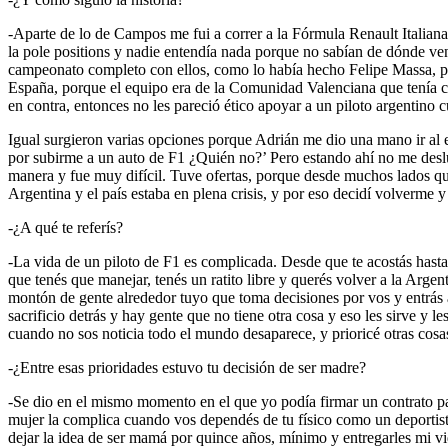
-Aparte de lo de Campos me fui a correr a la Fórmula Renault Italian
la pole positions y nadie entendía nada porque no sabían de dónde ve
campeonato completo con ellos, como lo había hecho Felipe Massa, pe
España, porque el equipo era de la Comunidad Valenciana que tenía c
en contra, entonces no les pareció ético apoyar a un piloto argentino 
Igual surgieron varias opciones porque Adrián me dio una mano ir al
por subirme a un auto de F1 ¿Quién no?’ Pero estando ahí no me desl
manera y fue muy difícil. Tuve ofertas, porque desde muchos lados qu
Argentina y el país estaba en plena crisis, y por eso decidí volverme
-¿A qué te referís?
-La vida de un piloto de F1 es complicada. Desde que te acostás hasta 
que tenés que manejar, tenés un ratito libre y querés volver a la Arge
montón de gente alrededor tuyo que toma decisiones por vos y entrás a 
sacrificio detrás y hay gente que no tiene otra cosa y eso les sirve y
cuando no sos noticia todo el mundo desaparece, y prioricé otras cosa
-¿Entre esas prioridades estuvo tu decisión de ser madre?
-Se dio en el mismo momento en el que yo podía firmar un contrato par
mujer la complica cuando vos dependés de tu físico como un deportista
dejar la idea de ser mamá por quince años, mínimo y entregarles mi vi