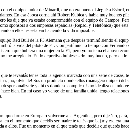
a con el equipo Junior de Minardi, que no era bueno. Llegué a Estoril, 
níamos. En esa época corría ahí Robert Kubica y había muy buenos pilo
ro les dije que ya estaba comprometida con el equipo de Campos. Pero
omo sponsors a dos empresas españolas (Repsol y Telefónica) que esta
cuando a ellos les estaban haciendo la vida imposible.
 equipo Red Bull de la F3 Alemana que después terminó siendo el equip
umbró la vida del piloto de F1. Compartí mucho tiempo con Fernando Al
isieron que hubiera una mujer en la F1, pero yo no tenía el apoyo econ
 y no me arrepiento. En lo deportivo hubiese sido muy bueno, pero en l
que te levantás tenés toda la agenda marcada con una serie de cosas, te
ntina, ¡no, olvidate! Sos un producto donde ellos (manager/equipos) deb
despersonalizarte y ahí es donde se complica. Uno idealiza cuando ve a u
 les hace bien. En mi caso yo vengo de una familia unida, tengo relacio
s.
a quedarme en Europa o volverme a la Argentina, pero dije ‘no, pará, y
, en el momento que decidís ser madre te tenés que bajar y esa era una 
da a ellos. Fue un momento en el que tenés que decidir qué querés hacer 