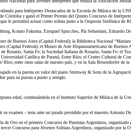
rso Nacional para Jóvenes Intérpretes que realiza la Asociación Moza
tímulo para Intérpretes Destacados de la Escuela de Música de la UNR e
de Córdoba y ganó el Primer Premio del Quinto Concurso de Intérpretes
 que le permitirá actuar como solista junto a la Orquesta Sinfónica de
ltburg, Kotaro Fukuma, Ezequiel Spucches, Pía Sebastiani, Eduardo D
chner de Buenos Aires (Capital Federal); la Biblioteca Nacional “Marian
es (Capital Federal); el Museo de Arte Hispanoamericano de Buenos Air
e Rosario, Santa Fe; la Sociedad Italiana de Rosario, Santa Fe; el Te
a Universidad Católica de Paraná, Entre Ríos; el Centro Cultural de Co
re Ríos; entre otras salas de nuestro país, y en la Sala Bösendorfer de
trabajado en la puesta en valor del piano Steinway & Sons de la Agrupaci
fue para su puesta a punto y arreglo.
na edad, continuándola en el Instituto Superior de Música de la Unive
r su examen – tesis ante un jurado presidido por el maestro Antonio De 
a de Oro en el primero Concurso de Pianistas Argentinos, organizado po
tercer Concurso para Jóvenes Solistas Argentinos, organizado por la O