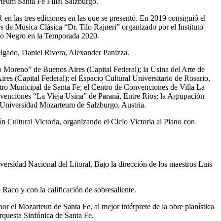
rteum Santa Fe Filial Salzburgo.
n las tres ediciones en las que se presentó. En 2019 consiguió el
 de Música Clásica “Dr. Tilo Rajneri” organizado por el Instituto
 Río Negro en la Temporada 2020.
elgado, Daniel Rivera, Alexander Panizza.
o Moreno” de Buenos Aires (Capital Federal); la Usina del Arte de
es (Capital Federal); el Espacio Cultural Universitario de Rosario,
atro Municipal de Santa Fe; el Centro de Convenciones de Villa La
nvenciones “La Vieja Usina” de Paraná, Entre Ríos; la Agrupación
 la Universidad Mozarteum de Salzburgo, Austria.
ón Cultural Victoria, organizando el Ciclo Victoria al Piano con
rsidad Nacional del Litoral, Bajo la dirección de los maestros Luis
Raco y con la calificación de sobresaliente.
r el Mozarteun de Santa Fe, al mejor intérprete de la obre pianística
rquesta Sinfónica de Santa Fe.