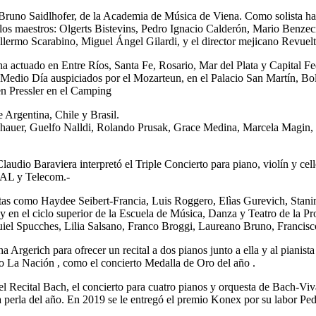
 Bruno Saidlhofer, de la Academia de Música de Viena. Como solista ha
 los maestros: Olgerts Bistevins, Pedro Ignacio Calderón, Mario Benze
ermo Scarabino, Miguel Ángel Gilardi, y el director mejicano Revuelt
a actuado en Entre Ríos, Santa Fe, Rosario, Mar del Plata y Capital Fed
el Medio Día auspiciados por el Mozarteun, en el Palacio San Martín, 
en Pressler en el Camping
 Argentina, Chile y Brasil.
ichauer, Guelfo Nalldi, Rolando Prusak, Grace Medina, Marcela Magin, 
Claudio Baraviera interpretó el Triple Concierto para piano, violín y 
AL y Telecom.-
istas como Haydee Seibert-Francia, Luis Roggero, Elìas Gurevich, Stan
l y en el ciclo superior de la Escuela de Música, Danza y Teatro de la 
iel Spucches, Lilia Salsano, Franco Broggi, Laureano Bruno, Francisco
a Argerich para ofrecer un recital a dos pianos junto a ella y al pianis
ario La Nación , como el concierto Medalla de Oro del año .
 Recital Bach, el concierto para cuatro pianos y orquesta de Bach-Viva
a perla del año. En 2019 se le entregó el premio Konex por su labor Pe