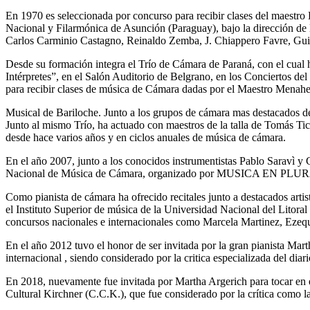
En 1970 es seleccionada por concurso para recibir clases del maestro
Nacional y Filarmónica de Asunción (Paraguay), bajo la dirección de
Carlos Carminio Castagno, Reinaldo Zemba, J. Chiappero Favre, Guill
Desde su formación integra el Trío de Cámara de Paraná, con el cual h
Intérpretes”, en el Salón Auditorio de Belgrano, en los Conciertos d
para recibir clases de música de Cámara dadas por el Maestro Menah
Musical de Bariloche. Junto a los grupos de cámara mas destacados de
Junto al mismo Trío, ha actuado con maestros de la talla de Tomás T
desde hace varios años y en ciclos anuales de música de cámara.
En el año 2007, junto a los conocidos instrumentistas Pablo Saravì y 
Nacional de Música de Cámara, organizado por MUSICA EN PLUR
Como pianista de cámara ha ofrecido recitales junto a destacados art
el Instituto Superior de música de la Universidad Nacional del Litora
concursos nacionales e internacionales como Marcela Martinez, Ezequ
En el año 2012 tuvo el honor de ser invitada por la gran pianista Marth
internacional , siendo considerado por la critica especializada del di
En 2018, nuevamente fue invitada por Martha Argerich para tocar en el
Cultural Kirchner (C.C.K.), que fue considerado por la crítica como l