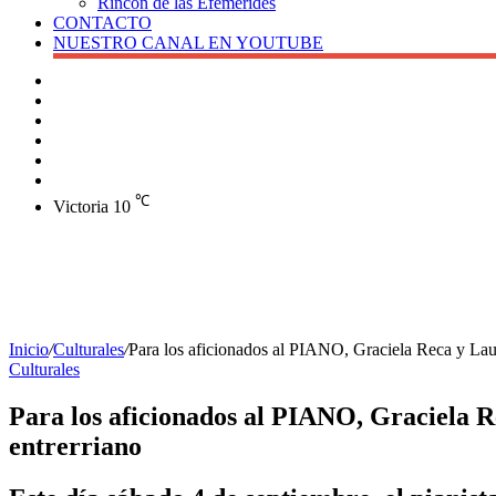
Rincón de las Efemérides
CONTACTO
NUESTRO CANAL EN YOUTUBE
Buscar
Barra
lateral
X
Instagram
YouTube
Facebook
℃
Victoria
10
Inicio
/
Culturales
/
Para los aficionados al PIANO, Graciela Reca y Laur
Culturales
Para los aficionados al PIANO, Graciela R
entrerriano