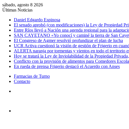
sábado, agosto 8 2026
Últimas Noticias
Daniel Edgardo Espinosa
El senado aprobó (con modificaciones) la Ley de Propiedad Pr
Entre Ríos llevó a Nación una agenda regional para la adaptació
SAN CAYETANO «Yo conocí y caminé la tierra de San Cay
El Congreso de Agmer resolvió profundizar el plan de lucha
UCR Activa cuestionó la visión de gestión de Frigerio en cuand
ALERTA naranja por tormentas y vientos en todo el territorio e
Hoy se tratará la Ley de Inviolabilidad de la Propiedad Privada, 
Conflicto con la provisión de alimentos para Comedores Escol
En rueda de prensa Frigerio destacó el Acuerdo con Anses
Farmacias de Turno
Contacto
Menú
Buscar