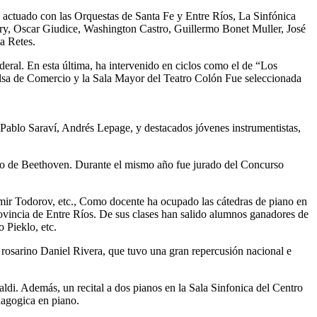
 actuado con las Orquestas de Santa Fe y Entre Ríos, La Sinfónica
cry, Oscar Giudice, Washington Castro, Guillermo Bonet Muller, José
a Retes.
eral. En esta última, ha intervenido en ciclos como el de “Los
Bolsa de Comercio y la Sala Mayor del Teatro Colón Fue seleccionada
Pablo Saraví, Andrés Lepage, y destacados jóvenes instrumentistas,
cello de Beethoven. Durante el mismo año fue jurado del Concurso
imir Todorov, etc., Como docente ha ocupado las cátedras de piano en
Provincia de Entre Ríos. De sus clases han salido alumnos ganadores de
 Pieklo, etc.
ta rosarino Daniel Rivera, que tuvo una gran repercusión nacional e
ldi. Además, un recital a dos pianos en la Sala Sinfonica del Centro
dagogica en piano.