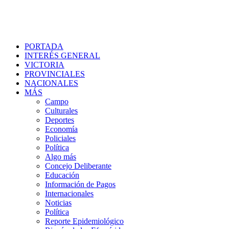
PORTADA
INTERÉS GENERAL
VICTORIA
PROVINCIALES
NACIONALES
MÁS
Campo
Culturales
Deportes
Economía
Policiales
Política
Algo más
Concejo Deliberante
Educación
Información de Pagos
Internacionales
Noticias
Política
Reporte Epidemiológico