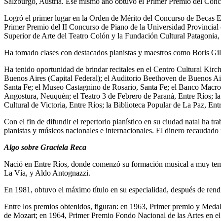
Salzburgo, Austria. Ese mismo año obtuvo el Primer Premio del Concu
Logró el primer lugar en la Orden de Mérito del Concurso de Becas Es
Primer Premio del II Concurso de Piano de la Universidad Provincial 
Superior de Arte del Teatro Colón y la Fundación Cultural Patagonia,
Ha tomado clases con destacados pianistas y maestros como Boris Gi
Ha tenido oportunidad de brindar recitales en el Centro Cultural Kir
Buenos Aires (Capital Federal); el Auditorio Beethoven de Buenos Air
Santa Fe; el Museo Castagnino de Rosario, Santa Fe; el Banco Macro d
Angostura, Neuquén; el Teatro 3 de Febrero de Paraná, Entre Ríos; l
Cultural de Victoria, Entre Ríos; la Biblioteca Popular de La Paz, Ent
Con el fin de difundir el repertorio pianístico en su ciudad natal ha 
pianistas y músicos nacionales e internacionales. El dinero recaudado 
Algo sobre Graciela Reca
Nació en Entre Ríos, donde comenzó su formación musical a muy tempra
La Vía, y Aldo Antognazzi.
En 1981, obtuvo el máximo título en su especialidad, después de rendi
Entre los premios obtenidos, figuran: en 1963, Primer premio y Medall
de Mozart; en 1964, Primer Premio Fondo Nacional de las Artes en el 