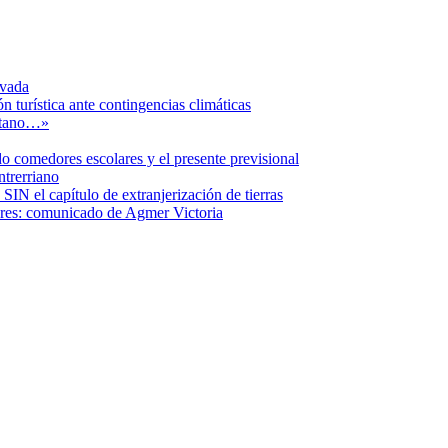
ivada
n turística ante contingencias climáticas
etano…»
o comedores escolares y el presente previsional
ntrerriano
SIN el capítulo de extranjerización de tierras
ares: comunicado de Agmer Victoria