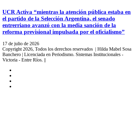
UCR Activa “mientras la atención pública estaba en
el partido de la Selección Argentina, el senado
entrerriano avanzó con la media sanción de la
reforma previsional impulsada por el oficialismo”
17 de julio de 2026
Copyright 2026, Todos los derechos reservados | Hilda Mabel Sosa
Banchero | Licenciada en Periodismo. Sistemas Institucionales -
Victoria - Entre Ríos. ||
Facebook
YouTube
Instagram
X
Facebook
Twitter
WhatsApp
Telegram
Viber
Botón
volver
arriba