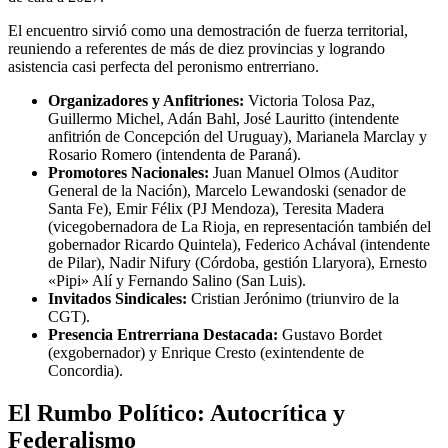
El encuentro sirvió como una demostración de fuerza territorial,
reuniendo a referentes de más de diez provincias y logrando
asistencia casi perfecta del peronismo entrerriano.
Organizadores y Anfitriones:
Victoria Tolosa Paz,
Guillermo Michel, Adán Bahl, José Lauritto (intendente
anfitrión de Concepción del Uruguay), Marianela Marclay y
Rosario Romero (intendenta de Paraná).
Promotores Nacionales:
Juan Manuel Olmos (Auditor
General de la Nación), Marcelo Lewandoski (senador de
Santa Fe), Emir Félix (PJ Mendoza), Teresita Madera
(vicegobernadora de La Rioja, en representación también del
gobernador Ricardo Quintela), Federico Achával (intendente
de Pilar), Nadir Nifury (Córdoba, gestión Llaryora), Ernesto
«Pipi» Alí y Fernando Salino (San Luis).
Invitados Sindicales:
Cristian Jerónimo (triunviro de la
CGT).
Presencia Entrerriana Destacada:
Gustavo Bordet
(exgobernador) y Enrique Cresto (exintendente de
Concordia).
El Rumbo Político: Autocrítica y
Federalismo