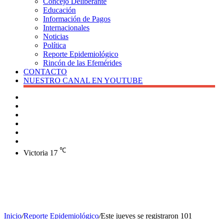
Concejo Deliberante
Educación
Información de Pagos
Internacionales
Noticias
Política
Reporte Epidemiológico
Rincón de las Efemérides
CONTACTO
NUESTRO CANAL EN YOUTUBE
Buscar
Barra
lateral
X
Instagram
YouTube
Facebook
℃
Victoria
17
Inicio
/
Reporte Epidemiológico
/
Este jueves se registraron 101