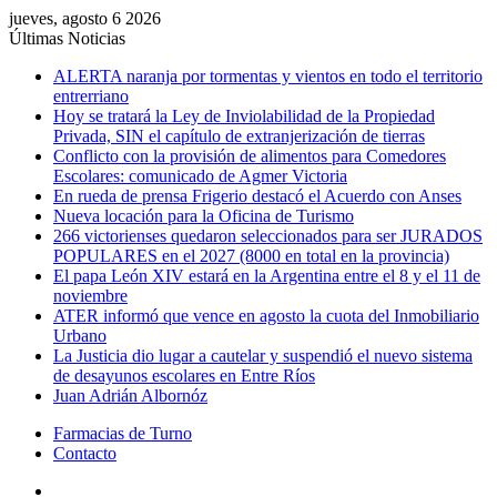
jueves, agosto 6 2026
Últimas Noticias
ALERTA naranja por tormentas y vientos en todo el territorio
entrerriano
Hoy se tratará la Ley de Inviolabilidad de la Propiedad
Privada, SIN el capítulo de extranjerización de tierras
Conflicto con la provisión de alimentos para Comedores
Escolares: comunicado de Agmer Victoria
En rueda de prensa Frigerio destacó el Acuerdo con Anses
Nueva locación para la Oficina de Turismo
266 victorienses quedaron seleccionados para ser JURADOS
POPULARES en el 2027 (8000 en total en la provincia)
El papa León XIV estará en la Argentina entre el 8 y el 11 de
noviembre
ATER informó que vence en agosto la cuota del Inmobiliario
Urbano
La Justicia dio lugar a cautelar y suspendió el nuevo sistema
de desayunos escolares en Entre Ríos
Juan Adrián Albornóz
Farmacias de Turno
Contacto
Menú