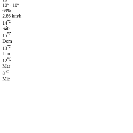
10º - 10º
69%
2.86 km/h
℃
14
Sáb
℃
15
Dom
℃
13
Lun
℃
12
Mar
℃
8
Mié