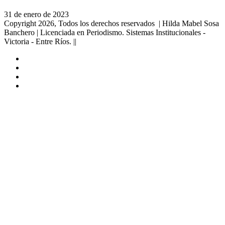
31 de enero de 2023
Copyright 2026, Todos los derechos reservados | Hilda Mabel Sosa
Banchero | Licenciada en Periodismo. Sistemas Institucionales -
Victoria - Entre Ríos. ||
Facebook
YouTube
Instagram
X
Facebook
Twitter
WhatsApp
Telegram
Viber
Botón
volver
arriba