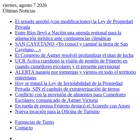
viernes, agosto 7 2026
Últimas Noticias
El senado aprobó (con modificaciones) la Ley de Propiedad
Privada
Entre Ríos llevó a Nación una agenda regional para la
adaptación turística ante contingencias climáticas
SAN CAYETANO «Yo conocí y caminé la tierra de San
Cayetano…»
El Congreso de Agmer resolvió profundizar el plan de lucha
UCR Activa cuestionó la visión de gestión de Frigerio en
cuando comedores escolares y el presente previsional
ALERTA naranja por tormentas y vientos en todo el territorio
entrerriano
Hoy se tratará la Ley de Inviolabilidad de la Propiedad
Privada, SIN el capítulo de extranjerización de tierras
Conflicto con la provisión de alimentos para Comedores
Escolares: comunicado de Agmer Victoria
En rueda de prensa Frigerio destacó el Acuerdo con Anses
Nueva locación para la Oficina de Turismo
Farmacias de Turno
Contacto
Menú