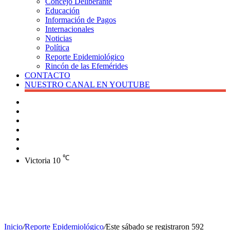
Concejo Deliberante
Educación
Información de Pagos
Internacionales
Noticias
Política
Reporte Epidemiológico
Rincón de las Efemérides
CONTACTO
NUESTRO CANAL EN YOUTUBE
Buscar
Barra
lateral
X
Instagram
YouTube
Facebook
℃
Victoria
10
Inicio
/
Reporte Epidemiológico
/
Este sábado se registraron 592