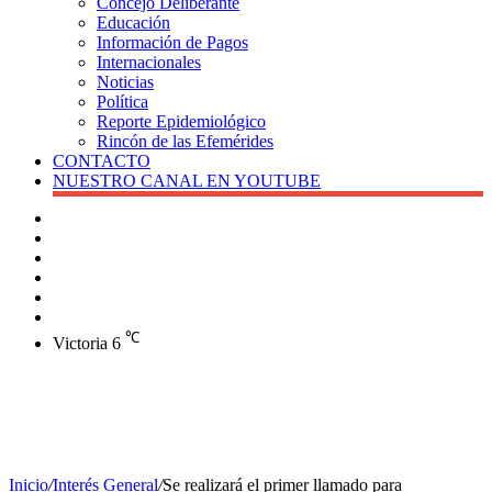
Concejo Deliberante
Educación
Información de Pagos
Internacionales
Noticias
Política
Reporte Epidemiológico
Rincón de las Efemérides
CONTACTO
NUESTRO CANAL EN YOUTUBE
Buscar
Barra
lateral
X
Instagram
YouTube
Facebook
℃
Victoria
6
Inicio
/
Interés General
/
Se realizará el primer llamado para