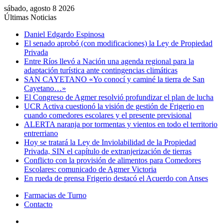
sábado, agosto 8 2026
Últimas Noticias
Daniel Edgardo Espinosa
El senado aprobó (con modificaciones) la Ley de Propiedad
Privada
Entre Ríos llevó a Nación una agenda regional para la
adaptación turística ante contingencias climáticas
SAN CAYETANO «Yo conocí y caminé la tierra de San
Cayetano…»
El Congreso de Agmer resolvió profundizar el plan de lucha
UCR Activa cuestionó la visión de gestión de Frigerio en
cuando comedores escolares y el presente previsional
ALERTA naranja por tormentas y vientos en todo el territorio
entrerriano
Hoy se tratará la Ley de Inviolabilidad de la Propiedad
Privada, SIN el capítulo de extranjerización de tierras
Conflicto con la provisión de alimentos para Comedores
Escolares: comunicado de Agmer Victoria
En rueda de prensa Frigerio destacó el Acuerdo con Anses
Farmacias de Turno
Contacto
Menú