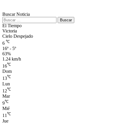
Buscar Noticia
Buscar:
El Tiempo
Victoria
Cielo Despejado
℃
6
16º - 5º
63%
1.24 km/h
℃
16
Dom
℃
13
Lun
℃
12
Mar
℃
9
Mié
℃
11
Jue