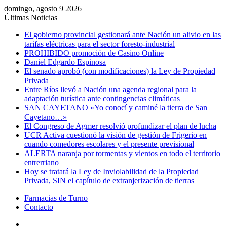
domingo, agosto 9 2026
Últimas Noticias
El gobierno provincial gestionará ante Nación un alivio en las
tarifas eléctricas para el sector foresto-industrial
PROHIBIDO promoción de Casino Online
Daniel Edgardo Espinosa
El senado aprobó (con modificaciones) la Ley de Propiedad
Privada
Entre Ríos llevó a Nación una agenda regional para la
adaptación turística ante contingencias climáticas
SAN CAYETANO «Yo conocí y caminé la tierra de San
Cayetano…»
El Congreso de Agmer resolvió profundizar el plan de lucha
UCR Activa cuestionó la visión de gestión de Frigerio en
cuando comedores escolares y el presente previsional
ALERTA naranja por tormentas y vientos en todo el territorio
entrerriano
Hoy se tratará la Ley de Inviolabilidad de la Propiedad
Privada, SIN el capítulo de extranjerización de tierras
Farmacias de Turno
Contacto
Menú