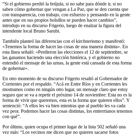
“Si el gobierno perdió la brújula, si no sabe para dónde ir, si no
saben cómo gobernar que vengan a La Paz, que se den cuenta que
con transparencia, con trabajo, con esfuerzo y pensando en la gente
antes que en sus propios bolsillos se pueden hacer cambios”,
introdujo en su discurso Frigerio, luego de enalzar la figura del
intendente local Bruno Sarubi.
También planteó las diferencias con el kirchnerismo y manifestó:
«Tenemos la forma de hacer las cosas de una manera distinta». En
esta línea señaló: «Perdieron las elecciones el 12 de septiembre, se
las ganamos haciendo una elección histórica, y el gobierno no
entendió el mensaje de las urnas, la gente está cansada de esta forma
de gobernar».
En otro momento de su discurso Frigerio resaltó al Gobernador de
Corrientes por el respaldo. “Acá en Entre Ríos y en Corrientes les
mostramos como en ningún otro lugar, un mensaje claro que estoy
seguro que se va a repetir el próximo 14 de noviembre: Esta no es la
forma de vivir que queremos, esta es la forma que quieren ellos”. Y
sentenció: “A ellos les va bien mientras que al pueblo les va cada
vez peor. Podemos hacer las cosas distintas, los entrerrianos tenemos
con qué”.
Por último, quien ocupa el primer lugar de la lista 502 señaló una
vez más: “Los vecinos me dicen que no quieren sacarse fotos