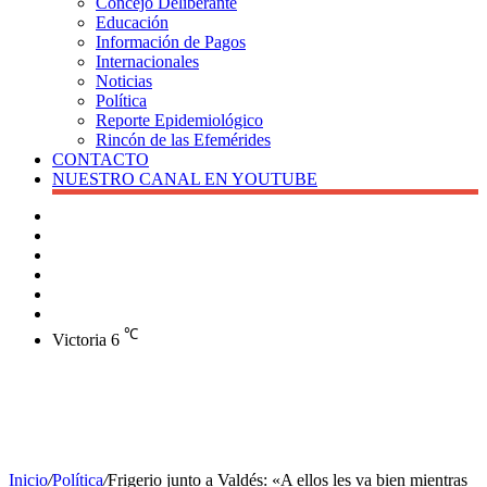
Concejo Deliberante
Educación
Información de Pagos
Internacionales
Noticias
Política
Reporte Epidemiológico
Rincón de las Efemérides
CONTACTO
NUESTRO CANAL EN YOUTUBE
Buscar
Barra
lateral
X
Instagram
YouTube
Facebook
℃
Victoria
6
Inicio
/
Política
/
Frigerio junto a Valdés: «A ellos les va bien mientras