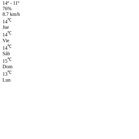
14º - 11º
76%
8.7 km/h
℃
14
Jue
℃
14
Vie
℃
14
Sáb
℃
15
Dom
℃
13
Lun