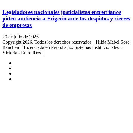
Legisladores nacionales justicialistas entrerrianos
piden audiencia a Frigerio ante los despidos y cierres
de empresas
29 de julio de 2026
Copyright 2026, Todos los derechos reservados | Hilda Mabel Sosa
Banchero | Licenciada en Periodismo. Sistemas Institucionales -
Victoria - Entre Ríos. ||
Facebook
YouTube
Instagram
X
Facebook
Twitter
WhatsApp
Telegram
Viber
Botón
volver
arriba